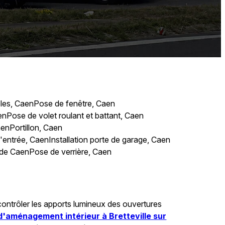
es, Caen
Pose de fenêtre, Caen
en
Pose de volet roulant et battant, Caen
aen
Portillon, Caen
'entrée, Caen
Installation porte de garage, Caen
s de Caen
Pose de verrière, Caen
e contrôler les apports lumineux des ouvertures
d'aménagement intérieur à Bretteville sur