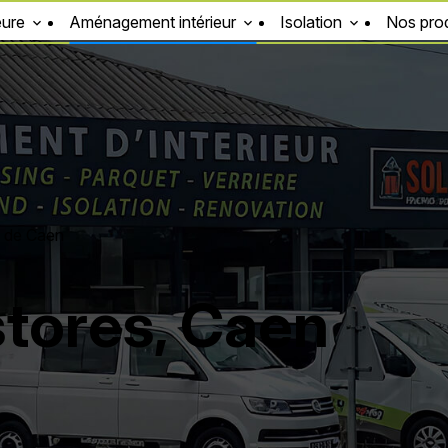
eure
Aménagement intérieur
Isolation
Nos prod
ès de Caen
 stores, Caen