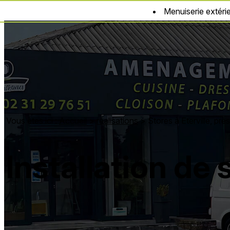
Panneau de gestion des cookies
Menuiserie extéri
Vous êtes ici :
Accueil
>
réalisations
>
Stores à Eterville, pr
Installation de