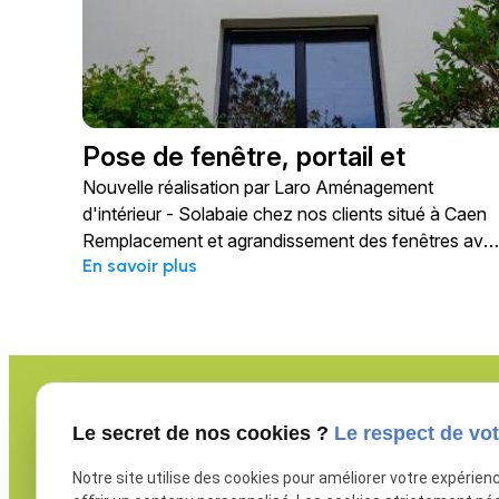
Pose de fenêtre, portail et
portillon par Laro Aménagement
Nouvelle réalisation par Laro Aménagement
d'intérieur
d'intérieur - Solabaie chez nos clients situé à Caen
Remplacement et agrandissement des fenêtres ave
En savoir plus
volet roulant en aluminium noir 9005 Pose d'un
portail Pose d'un portillon Pose d'une clôture Pose
d'un store banne Devis fenêtres, portes, volets et
portails. Gratuit et sans engagement !Que ce soit en
neuf ou en rénovation, nos installateurs vous
accompagnent tout au long de votre projet, du
conseil à la pose. Vous avez un projet ?Contactez-
Le secret de nos cookies ?
Le respect de vot
nous au : 02 31 29 76 51Si vous le souhaitez, vous
Notre site utilise des cookies pour améliorer votre expérien
pouvez faire votre demande de devis directement