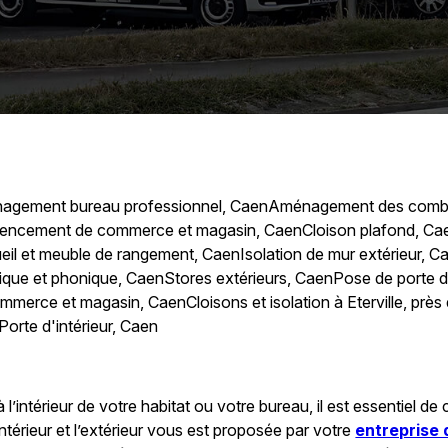
agement bureau professionnel, Caen
Aménagement des combl
encement de commerce et magasin, Caen
Cloison plafond, Ca
eil et meuble de rangement, Caen
Isolation de mur extérieur, C
mique et phonique, Caen
Stores extérieurs, Caen
Pose de porte d
ommerce et magasin, Caen
Cloisons et isolation à Eterville, prè
Porte d'intérieur, Caen
 l’intérieur de votre habitat ou votre bureau, il est essentiel d
ntérieur et l’extérieur vous est proposée par votre
entreprise 