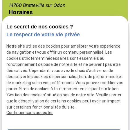
14760 Bretteville sur Odon
Horaires
Lundi - Vendredi
Le secret de nos cookies ?
08:00 - 19:00
Le respect de votre vie privée
Notre site utilise des cookies pour améliorer votre expérience
de navigation et vous offrir un contenu personnalisé. Les
cookies strictement nécessaires sont essentiels au
Menuiserie extérieure
fonctionnement de base de notre site et ne peuvent pas être
Aménagement intérieur
désactivés. Cependant, vous avez le choix d'activer ou de
Isolation
désactiver les cookies de personnalisation, de performance et
de marketing selon vos préférences. Vous pouvez modifier vos
Nos produits
paramètres de cookies à tout moment en cliquant sur le lien
Nos réalisations
'Gestion des cookies' situé en bas de notre site. Veuillez noter
que la désactivation de certains cookies peut avoir un impact
sur certaines fonctionnalités du site.
Continuer sans accepter
Mentions légales
Politique de confidentialité
Gestion des cookies
Plan du site