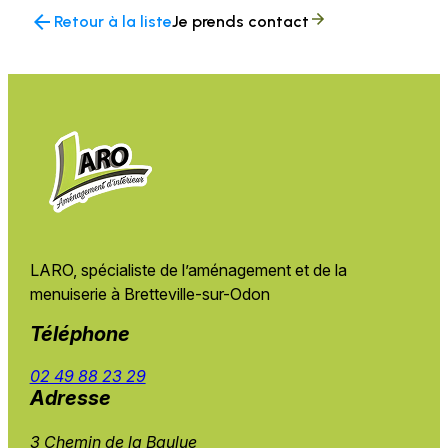
arrow_back
Retour à la liste
Je prends contact
LARO, spécialiste de l’aménagement et de
la
menuiserie à Bretteville-sur-Odon
Téléphone
02 49 88 23 29
Adresse
3 Chemin de la Baulue