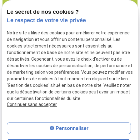
Lundi - Vendredi
Le secret de nos cookies ?
08:00 - 19:00
Le respect de votre vie privée
Notre site utilise des cookies pour améliorer votre expérience
de navigation et vous offrir un contenu personnalisé. Les
cookies strictement nécessaires sont essentiels au
Menuiserie extérieure
fonctionnement de base de notre site et ne peuvent pas être
Aménagement intérieur
désactivés. Cependant, vous avez le choix d'activer ou de
Isolation
désactiver les cookies de personnalisation, de performance et
de marketing selon vos préférences. Vous pouvez modifier vos
Nos produits
paramètres de cookies à tout moment en cliquant sur le lien
Nos réalisations
'Gestion des cookies' situé en bas de notre site. Veuillez noter
que la désactivation de certains cookies peut avoir un impact
sur certaines fonctionnalités du site.
Continuer sans accepter
Mentions légales
Politique de confidentialité
Gestion des cookies
Plan du site
Personnaliser