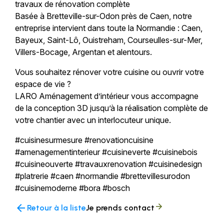
travaux de rénovation complète
Basée à Bretteville-sur-Odon près de Caen, notre
entreprise intervient dans toute la Normandie : Caen,
Bayeux, Saint-Lô, Ouistreham, Courseulles-sur-Mer,
Villers-Bocage, Argentan et alentours.
Vous souhaitez rénover votre cuisine ou ouvrir votre
espace de vie ?
LARO Aménagement d’intérieur vous accompagne
de la conception 3D jusqu’à la réalisation complète de
votre chantier avec un interlocuteur unique.
#cuisinesurmesure #renovationcuisine
#amenagementinterieur #cuisineverte #cuisinebois
#cuisineouverte #travauxrenovation #cuisinedesign
#platrerie #caen #normandie #brettevillesurodon
#cuisinemoderne #bora #bosch
arrow_back
Retour à la liste
Je prends contact