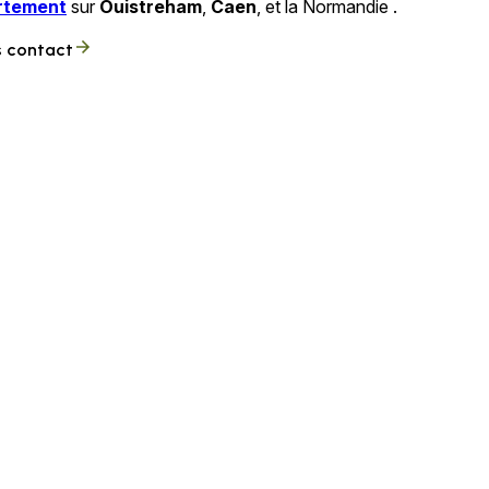
artement
sur
Ouistreham
,
Caen
, et la Normandie .
s contact