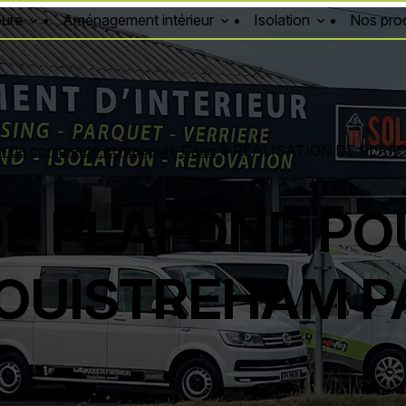
eure
Aménagement intérieur
Isolation
Nos prod
ur de commerce et magasin, Caen
>
REALISATION DE PLAF
DE PLAFOND PO
OUISTREHAM P