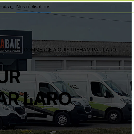
uits
Nos réalisations
OND POUR COMMERCE A OUISTREHAM PAR LARO
UR
AR LARO