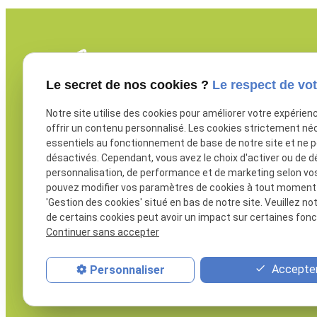
Le secret de nos cookies ?
Le respect de vot
Notre site utilise des cookies pour améliorer votre expérien
offrir un contenu personnalisé. Les cookies strictement né
essentiels au fonctionnement de base de notre site et ne 
LARO, spécialiste de l’aménagement et de
désactivés. Cependant, vous avez le choix d'activer ou de d
la menuiserie à Bretteville-sur-Odon
personnalisation, de performance et de marketing selon vo
pouvez modifier vos paramètres de cookies à tout moment en
'Gestion des cookies' situé en bas de notre site. Veuillez no
Menuiserie extérieure
de certains cookies peut avoir un impact sur certaines fonct
Aménagement intérieur
Continuer sans accepter
Isolation
Accepter
Personnaliser
Nos produits
Nos réalisations