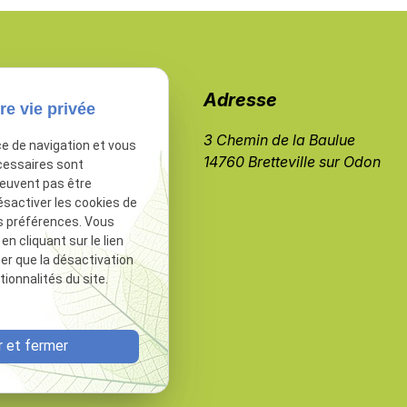
Téléphone
Adresse
re vie privée
02 49 88 23 29
3 Chemin de la Baulue
ce de navigation et vous
14760 Bretteville sur Odon
cessaires sont
peuvent pas être
ésactiver les cookies de
s préférences. Vous
 cliquant sur le lien
ter que la désactivation
ionnalités du site.
 et fermer