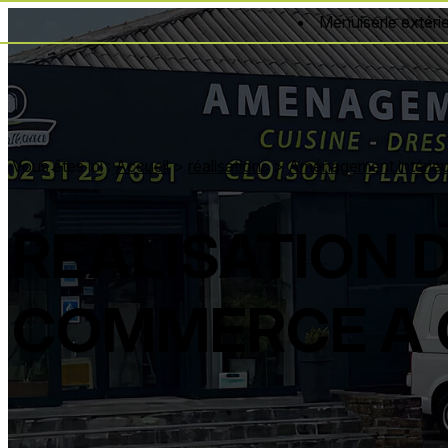
Panneau de gestion des cookies
Menuiserie extéri
Vous êtes ici :
Accueil
>
réalisations
>
Aménagement intérie
REALISATION 
COMMERCE A 