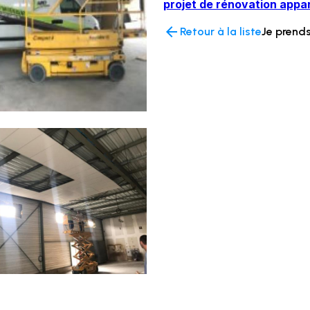
projet de rénovation app
arrow_back
Retour à la liste
Je prend