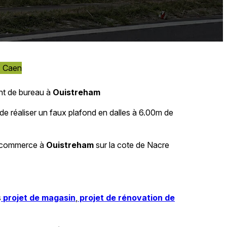
, Caen
nt de bureau à
Ouistreham
e réaliser un faux plafond en dalles à 6.00m de
 commerce à
Ouistreham
sur la cote de Nacre
s
projet de magasin
,
projet de rénovation de