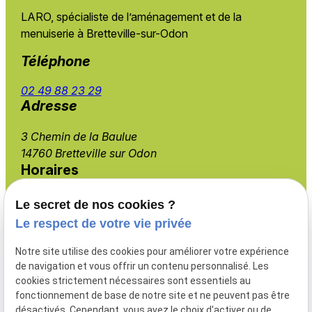
LARO, spécialiste de l’aménagement et de
la
menuiserie à Bretteville-sur-Odon
Téléphone
02 49 88 23 29
Adresse
3 Chemin de la Baulue
14760 Bretteville sur Odon
Horaires
Lundi - Vendredi
Le secret de nos cookies ?
08:00 - 19:00
Le respect de votre vie privée
Notre site utilise des cookies pour améliorer votre expérience
de navigation et vous offrir un contenu personnalisé. Les
cookies strictement nécessaires sont essentiels au
Menuiserie extérieure
fonctionnement de base de notre site et ne peuvent pas être
Aménagement intérieur
désactivés. Cependant, vous avez le choix d'activer ou de