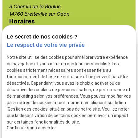
3 Chemin de la Baulue
14760 Bretteville sur Odon
Horaires
Lundi - Vendredi
Le secret de nos cookies ?
08:00 - 19:00
Le respect de votre vie privée
Notre site utilise des cookies pour améliorer votre expérience
de navigation et vous offrir un contenu personnalisé. Les
cookies strictement nécessaires sont essentiels au
Menuiserie extérieure
fonctionnement de base de notre site et ne peuvent pas être
Aménagement intérieur
désactivés. Cependant, vous avez le choix d'activer ou de
Isolation
désactiver les cookies de personnalisation, de performance et
de marketing selon vos préférences. Vous pouvez modifier vos
Nos produits
paramètres de cookies à tout moment en cliquant sur le lien
Nos réalisations
'Gestion des cookies' situé en bas de notre site. Veuillez noter
que la désactivation de certains cookies peut avoir un impact
sur certaines fonctionnalités du site.
Continuer sans accepter
Mentions légales
Politique de confidentialité
Gestion des cookies
Plan du site