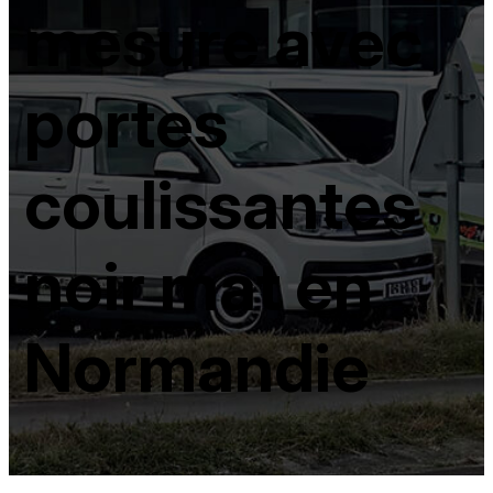
mesure avec
portes
coulissantes
noir mat en
Normandie