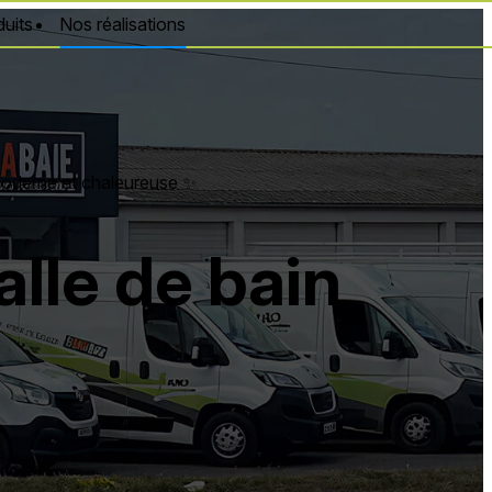
uits
Nos réalisations
moderne et chaleureuse ✨
lle de bain