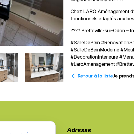
Chez LARO Aménagement d’in
fonctionnels adaptés aux bes
???? Bretteville-sur-Odon – I
#SalleDeBain #RenovationSa
#SalleDeBainModerne #Meu
#DecorationInterieure #Men
#LaroAmenagement #Brettev
arrow_back
Retour à la liste
Je prend
Téléphone
Adresse