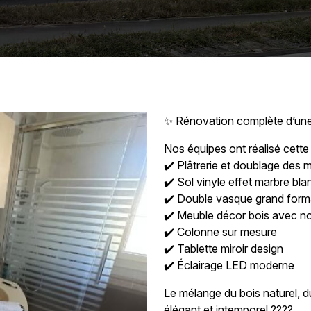
✨ Rénovation complète d’une
Nos équipes ont réalisé cette
✔️ Plâtrerie et doublage des 
✔️ Sol vinyle effet marbre bla
✔️ Double vasque grand form
✔️ Meuble décor bois avec 
✔️ Colonne sur mesure
✔️ Tablette miroir design
✔️ Éclairage LED moderne
Le mélange du bois naturel, du
élégant et intemporel ????