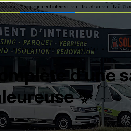
eure
Aménagement intérieur
Isolation
Nos prod
 de bain, Caen
>
✨ Rénovation complète d’une salle de bain 
omplète d’une sa
aleureuse ✨