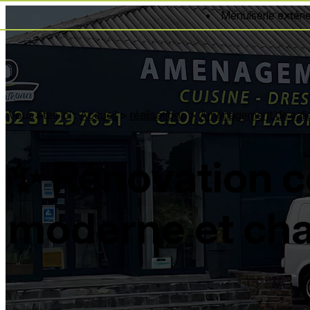
Panneau de gestion des cookies
Menuiserie extéri
Vous êtes ici :
Accueil
>
réalisations
>
Aménagement de salle
✨ Rénovation c
moderne et ch