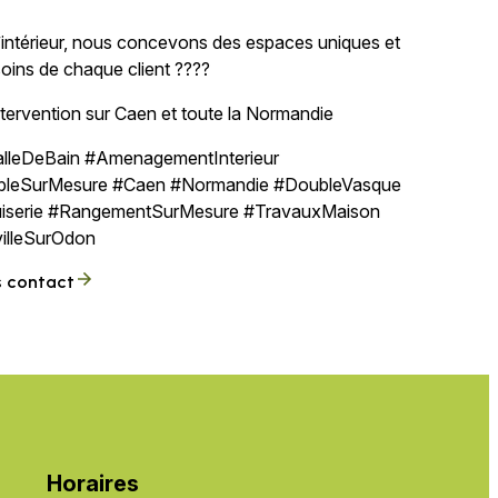
térieur, nous concevons des espaces uniques et
oins de chaque client ????
ntervention sur Caen et toute la Normandie
lleDeBain #AmenagementInterieur
bleSurMesure #Caen #Normandie #DoubleVasque
uiserie #RangementSurMesure #TravauxMaison
illeSurOdon
s contact
Horaires